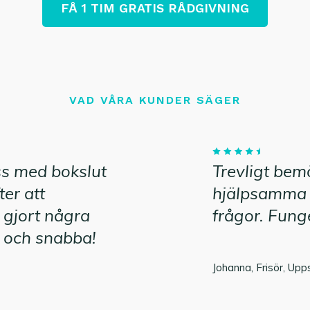
FÅ 1 TIM GRATIS RÅDGIVNING
VAD VÅRA KUNDER SÄGER
ss med bokslut
Trevligt be
ter att
hjälpsamma 
 gjort några
frågor. Funge
a och snabba!
Johanna, Frisör, Upp