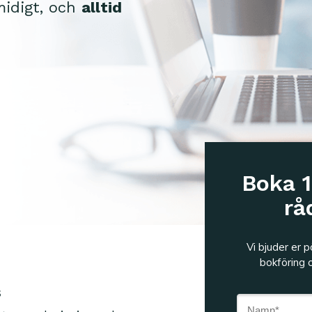
midigt, och
alltid
Boka 
rå
Vi bjuder er 
bokföring 
s