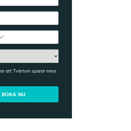
rar att Tvärtom sparar mina
BOKA NU