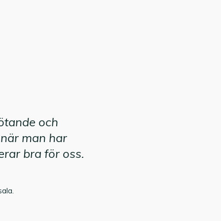
mötande och
när man har
rar bra för oss.
sala.