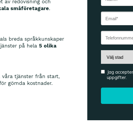
et av redovisning och
kala småföretagare
.
nals breda språkkunskaper
tjänster på hela
5 olika
Jag accepte
å våra tjänster från start,
uppgifter.
r för gömda kostnader.