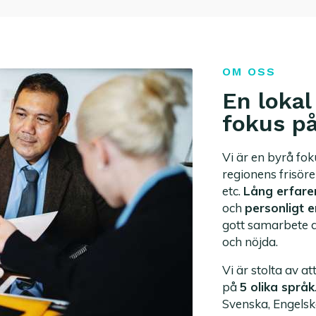
OM OSS
En lokal
fokus p
Vi är en byrå fo
regionens frisöre
etc.
Lång erfare
och
personligt
gott samarbete d
och nöjda.
Vi är stolta av a
på
5 olika språk
Svenska, Engelska